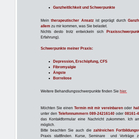
Ganzheitlichkeit und Schwerpunkte
Mein
therapeutischer Ansatz
ist geprägt durch
Ganzhe
allem
zu mir kommen, was Sie belastet.
Nichts desto trotz entwickeln sich
Praxisschwerpunk
Erfahrung).
Schwerpunkte meiner Praxis:
Depression, Erschöpfung, CFS
Fibromyalgie
Ängste
Borreliose
Weitere Behandlungsschwerpunkte finden Sie
hier.
Möc
hten Sie einen
Termin mit mir vereinbaren
oder
ha
unter den
Telefonnummern
089-24216140
oder
08161-
das Kontaktformular eine Nachricht zukommen. Ich a
möglich.
Bitte beachten Sie auch die
zahlreichen
Fortbildungs
Praxis stattfinden. Kurse, Seminare und Vorträg