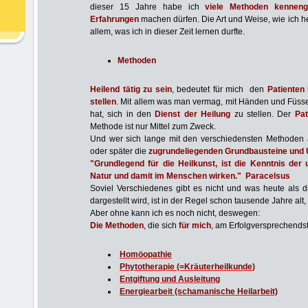
dieser 15 Jahre habe ich
viele Methoden kenneng
Erfahrungen
machen dürfen. Die Art und Weise, wie ich he
allem
, was ich in dieser Zeit lernen durfte.
Methoden
Heilend tätig zu sein
, bedeutet für mich den
Patienten 
stellen
. Mit allem was man vermag, mit Händen und Füss
hat, sich in den
Dienst der Heilung
zu stellen. Der
Pat
Methode ist nur Mittel zum Zweck.
Und wer sich lange mit den verschiedensten Methoden a
oder später die
zugrundeliegenden Grundbausteine und 
"Grundlegend für die Heilkunst, ist die Kenntnis der 
Natur und damit im Menschen wirken." Paracelsus
Soviel Verschiedenes gibt es nicht und was heute als d
dargestellt wird, ist in der Regel schon tausende Jahre al
Aber ohne kann ich es noch nicht, deswegen:
Die Methoden
, die sich
für mich
, am Erfolgversprechendst
Homöopathie
Phytotherapie (=Kräuterheilkunde
)
Entgiftung und Ausleitung
Energiearbeit (schamanische Heilarbeit)