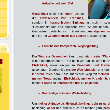
Aufgabe und mein Ziel.
Gesundheit
ist für mich
mehr
, als nur
die
Abwesenheit von Krankheit
,
sondern im
harmonischen Einklang
mit sich in sei
"Gesundheit" und das englische Wort "Sound" haben d
Gesundsein bedeutet, sich mit seinem ganz
eigenen, in
und frei im
Gesamtkonzert des Lebens
auszudrücken.
Ehrliche und kompetente Wegbegleitung
Der
Weg zur Gesundheit
kann ganz
leicht sein
.
"Wund
schon mehrmals erlebt."
Und doch wird uns oft eine ganz
Ehrlichkeit,
sowie einiges an
Kreativität und Freih
abverlangt.
Gl
auben Sie mir,
der Weg lohnt sich
und kan
Ich freue mich
darauf, Sie auf diesem Weg mit
meinem 
meiner Treue
, meiner
Ehrlichkeit,
meiner Kreativität.
mein
e
r
Freude
zu
unterstützen und zu begleiten.
Beständige Fort- und Weiterbildung
Um
meiner Aufgabe als Heilpraktikerin gerecht zu wer
beständig
weiter
und arbeite auch an meiner ganz
pers