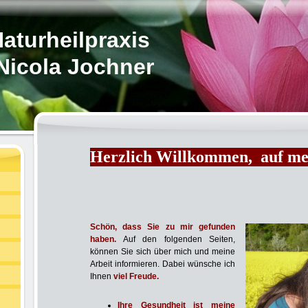
aturheilpraxis
Nicola Jochner
Herzlich Willkommen,
auf m
Schön, dass Sie zu mir gefunden
haben.
Auf den folgenden Seiten,
können Sie sich über mich und meine
Arbeit informieren. Dabei wünsche ich
Ihnen
viel Freude.
n
Ihre Gesundheit ist meine