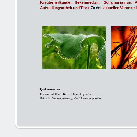
Kräuterheilkunde, Hexenmedizin, Schamanismus, As
Aufstellungsarbeit und Tibet.
Zu den
aktuellen Veransta
Quellenangaben:
Frauenmantelblatt: Kurt-F. Domnik; pixelio
Gräser im Sonnenuntergang: Gerd Altmann; pixelio