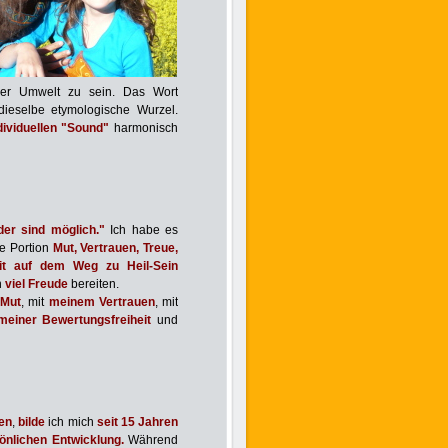
ner Umwelt zu sein. Das Wort
ieselbe etymologische Wurzel.
dividuellen "Sound"
harmonisch
er sind möglich."
Ich habe es
e Portion
Mut, Vertrauen, Treue,
eit auf dem Weg zu Heil-Sein
n
viel Freude
bereiten.
Mut
, mit
meinem Vertrauen
, mit
meiner Bewertungsfreiheit
und
den
,
bilde
ich mich
seit 15 Jahren
önlichen Entwicklung.
Während