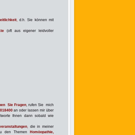
itlichkeit
,
d.h. Sie können mit
te
(oft aus eigener leidvoller
ben Sie Fragen
, rufen Sie
mich
4018400
an oder lassen mir über
ntworte Ihnen dann sobald wie
v
eranstaltungen
,
die in meiner
e zu den Themen
Homöopathie,