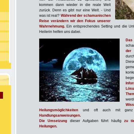
kommen dann wieder in die reale Welt
zurück. Denn es gibt nur eine Welt. - Und
was ist real?
Während der schamanischen
n
Reise verändern wir den Fokus unserer
Wahrnehmung.
Ein entsprechendes Setting und die Unt
Heilerin helfen uns dabei.
Das
scha
der
durch
Die
geme
konk
beg
Info
Lös
Them
werd
Wis
Heilungsmöglichkeiten
und oft auch mit ganz
Handlungsanweisungen.
Die Umsetzung
dieser Aufgaben führt häufig
zu ti
Heilungen.