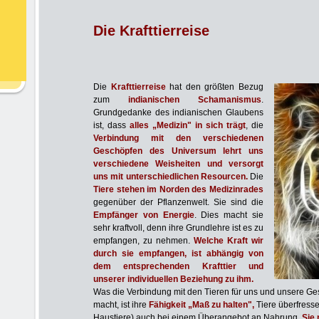
Die Krafttierreise
Die
Krafttierreise
hat den größten Bezug
zum
indianischen Schamanismus
.
Grundgedanke des indianischen Glaubens
ist, dass
alles „Medizin" in sich trägt
, die
Verbindung mit den verschiedenen
Geschöpfen des Universum lehrt uns
verschiedene Weisheiten und versorgt
uns mit unterschiedlichen Resourcen.
Die
Tiere stehen im Norden des Medizinrades
gegenüber der Pflanzenwelt. Sie sind die
Empfänger von Energie
. Dies macht sie
sehr kraftvoll, denn ihre Grundlehre ist es zu
empfangen, zu nehmen.
Welche Kraft wir
durch sie empfangen, ist abhängig von
dem entsprechenden Krafttier und
unserer individuellen Beziehung zu ihm.
Was die Verbindung mit den Tieren für uns und unsere Ges
macht, ist ihre
Fähigkeit „Maß zu halten",
Tiere überfress
Haustiere) auch bei einem Überangebot an Nahrung.
Sie 