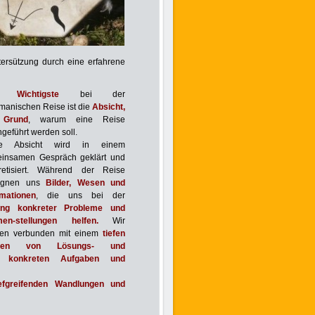
ersützung durch eine erfahrene
 Wichtigste
bei der
manischen Reise ist die
Absicht,
 Grund
, warum eine Reise
geführt werden soll.
se Absicht wird in einem
insamen Gespräch geklärt und
retisiert. Während der Reise
egnen uns
Bilder, Wesen und
rmationen
, die uns bei der
ung konkreter Probleme und
en-stellungen helfen.
Wir
en verbunden mit einem
tiefen
sen von Lösungs- und
konkreten Aufgaben und
efgreifenden Wandlungen und