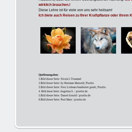
wirklich brauchen.!
Diese Lehre ist für viele von uns sehr heilsam!
Ich biete auch Reisen zu Ihrer Kraftpflanze oder ihrem K
Quellenangaben:
1.Bild dieser Seite: Nicola`s Trommel
2.Bild dieser Seite: by Herrman Meinold; Pixelio
3.Bild dieser Seite: Foto:Ltshears/bearbeitet:geralt; Pixelio
4. Bild deser Seite: Angelina S.. / pixelio.de
5.Bild dieser Seite: Daniel Arnold / pixelio.de
6.Bild dieser Seite: Psul Marx / pixelio.de