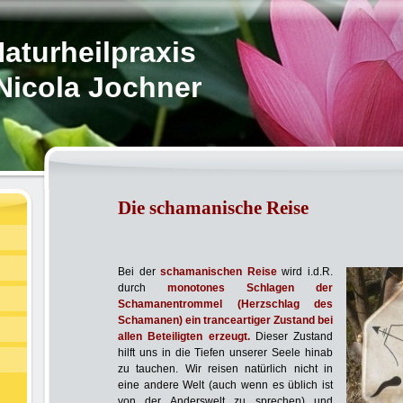
aturheilpraxis
Nicola Jochner
Die schamanische Reise
Bei der
schamanischen Reise
wird i.d.R.
durch
monotones Schlagen der
Schamanentrommel (Herzschlag des
Schamanen) ein tranceartiger Zustand bei
allen Beteiligten erzeugt.
Dieser Zustand
hilft uns in die Tiefen unserer Seele hinab
zu tauchen. Wir reisen natürlich nicht in
eine andere Welt (auch wenn es üblich ist
von der Anderswelt zu sprechen) und